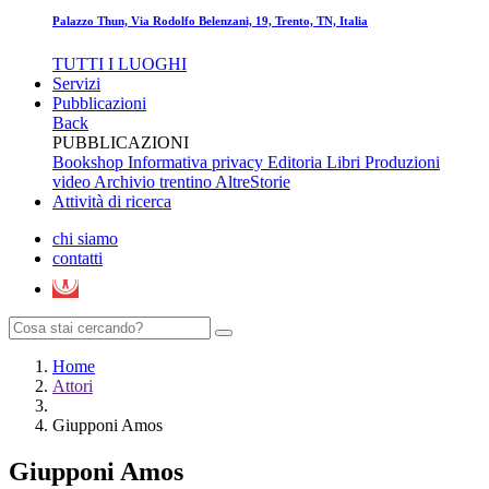
Palazzo Thun, Via Rodolfo Belenzani, 19, Trento, TN, Italia
TUTTI I LUOGHI
Servizi
Pubblicazioni
Back
PUBBLICAZIONI
Bookshop
Informativa privacy Editoria
Libri
Produzioni
video
Archivio trentino
AltreStorie
Attività di ricerca
chi siamo
contatti
Home
Attori
Giupponi Amos
Giupponi Amos