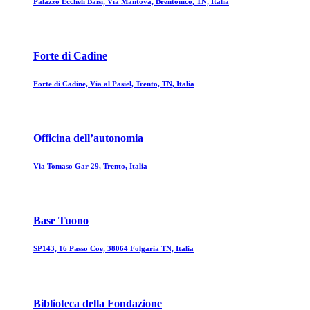
Palazzo Eccheli Baisi, Via Mantova, Brentonico, TN, Italia
Forte di Cadine
Forte di Cadine, Via al Pasiel, Trento, TN, Italia
Officina dell’autonomia
Via Tomaso Gar 29, Trento, Italia
Base Tuono
SP143, 16 Passo Coe, 38064 Folgaria TN, Italia
Biblioteca della Fondazione