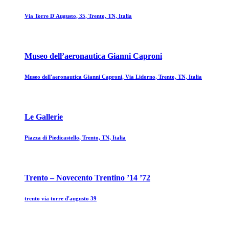
Via Torre D'Augusto, 35, Trento, TN, Italia
Museo dell’aeronautica Gianni Caproni
Museo dell'aeronautica Gianni Caproni, Via Lidorno, Trento, TN, Italia
Le Gallerie
Piazza di Piedicastello, Trento, TN, Italia
Trento – Novecento Trentino ’14 ’72
trento via torre d'augusto 39