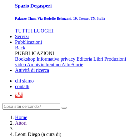
Spazio Degasperi
Palazzo Thun, Via Rodolfo Belenzani, 19, Trento, TN, Italia
TUTTI I LUOGHI
Servizi
Pubblicazioni
Back
PUBBLICAZIONI
Bookshop
Informativa privacy Editoria
Libri
Produzioni
video
Archivio trentino
AltreStorie
Attività di ricerca
chi siamo
contatti
Home
Attori
Leoni Diego (a cura di)