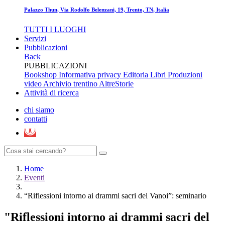
Palazzo Thun, Via Rodolfo Belenzani, 19, Trento, TN, Italia
TUTTI I LUOGHI
Servizi
Pubblicazioni
Back
PUBBLICAZIONI
Bookshop
Informativa privacy Editoria
Libri
Produzioni
video
Archivio trentino
AltreStorie
Attività di ricerca
chi siamo
contatti
Home
Eventi
“Riflessioni intorno ai drammi sacri del Vanoi”: seminario
"Riflessioni intorno ai drammi sacri del