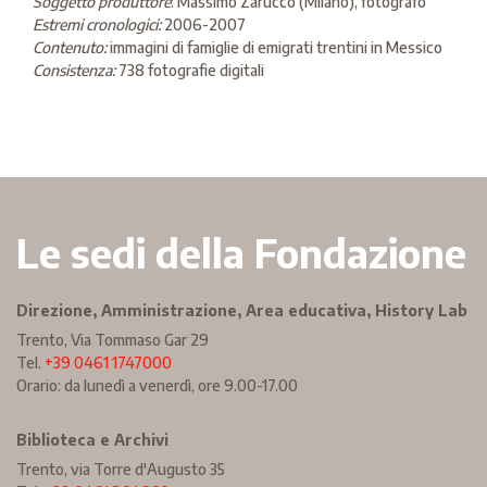
Soggetto produttore
: Massimo Zarucco (Milano), fotografo
Estremi cronologici:
2006-2007
Contenuto:
immagini di famiglie di emigrati trentini in Messico
Consistenza:
738 fotografie digitali
Le sedi della Fondazione
Direzione, Amministrazione, Area educativa, History Lab
Trento, Via Tommaso Gar 29
Tel.
+39 0461 1747000
Orario: da lunedì a venerdì, ore 9.00-17.00
Biblioteca e Archivi
Trento, via Torre d'Augusto 35