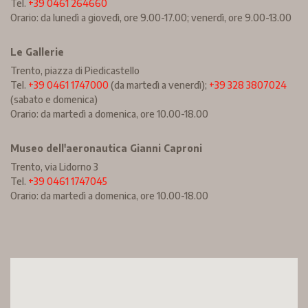
Tel.
+39 0461 264660
Orario: da lunedì a giovedì, ore 9.00-17.00; venerdì, ore 9.00-13.00
Le Gallerie
Trento, piazza di Piedicastello
Tel.
+39 0461 1747000
(da martedì a venerdì);
+39 328 3807024
(sabato e domenica)
Orario: da martedì a domenica, ore 10.00-18.00
Museo dell'aeronautica Gianni Caproni
Trento, via Lidorno 3
Tel.
+39 0461 1747045
Orario: da martedì a domenica, ore 10.00-18.00