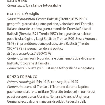
italiana e India
Consistenza:
127 stampe fotografiche
BATTISTI, famiglia
Soggetti produttori
: Cesare Battisti (Trento 1875-1916),
geografo, giornalista, uomo politico, volontario nell’Esercito
italiano durante la prima guerra mondiale; Ernesta Bittanti
Battisti (Brescia 1871-Trento 1957), insegnante, scrittrice,
pubblicista; Gigino / Luigi Battisti (Trento 1901-Sessa Aurunca
1946), imprenditore, uomo politico; Livia Battisti (Trento
1907-1978), insegnante, donna politica
Estremi cronologici:
1860-1976
Contenuto:
immagini biografiche e commemorative di Cesare
Battisti, fotografie di famiglia
Consistenza:
5 buste (1.690 stampe fotografiche e negativi)
RENZO FRISANCO
Estremi cronologici:
1914-1918, con seguiti al 1945
Contenuto:
scene di Trento e il Trentino durante la prima
guerra mondiale; vita militare (Esercito tedesco) in numerosi
paesi europei tra cui Ucraina, Romania, Francia, Ungheria,
Germania ecc.; alcune immagini di soldati tedeschi della