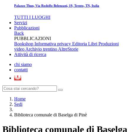
Palazzo Thun, Via Rodolfo Belenzani, 19, Trento, TN, Italia
TUTTI I LUOGHI
Servizi
Pubblicazioni
Back
PUBBLICAZIONI
Bookshop
Informativa privacy Editoria
Libri
Produzioni
video
Archivio trentino
AltreStorie
Attività di ricerca
chi siamo
contatti
Home
Sedi
Biblioteca comunale di Baselga di Pinè
Biblioteca comunale di Baselga