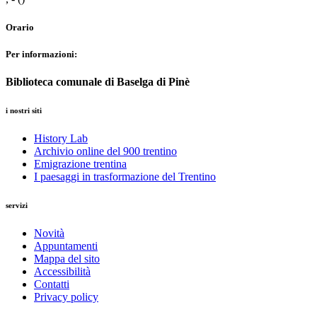
Orario
Per informazioni:
Biblioteca comunale di Baselga di Pinè
i nostri siti
History Lab
Archivio online del 900 trentino
Emigrazione trentina
I paesaggi in trasformazione del Trentino
servizi
Novità
Appuntamenti
Mappa del sito
Accessibilità
Contatti
Privacy policy