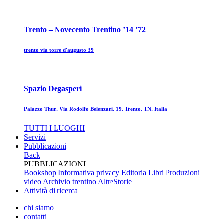
Trento – Novecento Trentino ’14 ’72
trento via torre d'augusto 39
Spazio Degasperi
Palazzo Thun, Via Rodolfo Belenzani, 19, Trento, TN, Italia
TUTTI I LUOGHI
Servizi
Pubblicazioni
Back
PUBBLICAZIONI
Bookshop
Informativa privacy Editoria
Libri
Produzioni
video
Archivio trentino
AltreStorie
Attività di ricerca
chi siamo
contatti