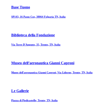
Base Tuono
SP143, 16 Passo Coe, 38064 Folgaria TN, Italia
Biblioteca della Fondazione
Via Torre D'Augusto, 35, Trento, TN, Italia
Museo dell’aeronautica Gianni Caproni
Museo dell'aeronautica Gianni Caproni, Via Lidorno, Trento, TN, Italia
Le Gallerie
Piazza di Piedicastello, Trento, TN, Italia