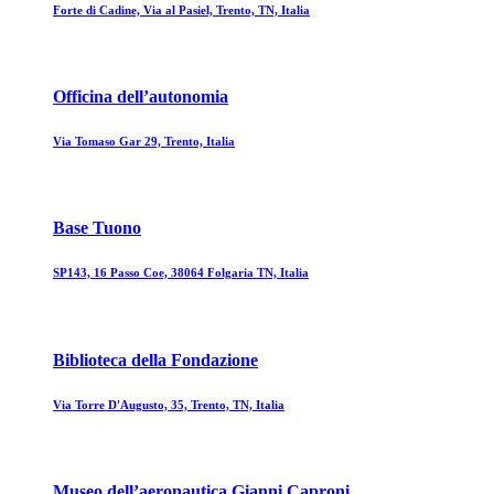
Forte di Cadine, Via al Pasiel, Trento, TN, Italia
Officina dell’autonomia
Via Tomaso Gar 29, Trento, Italia
Base Tuono
SP143, 16 Passo Coe, 38064 Folgaria TN, Italia
Biblioteca della Fondazione
Via Torre D'Augusto, 35, Trento, TN, Italia
Museo dell’aeronautica Gianni Caproni