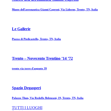
Museo dell'aeronautica Gianni Caproni, Via Lidorno, Trento, TN, Italia
Le Gallerie
Piazza di Piedicastello, Trento, TN, Italia
Trento – Novecento Trentino ’14 ’72
trento via torre d'augusto 39
Spazio Degasperi
Palazzo Thun, Via Rodolfo Belenzani, 19, Trento, TN, Italia
TUTTI I LUOGHI