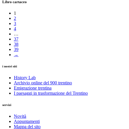
Libro cartaceo
1
2
3
4
…
37
38
39
→
i nostri siti
History Lab
Archivio online del 900 trentino
Emigrazione trentina
I paesaggi in trasformazione del Trentino
servizi
Novità
Appuntamenti
Mappa del sito