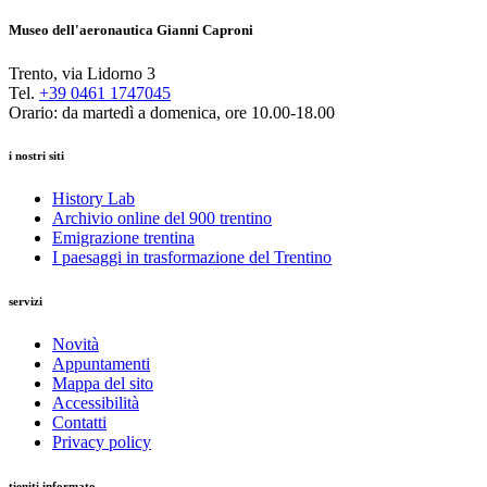
Museo dell'aeronautica Gianni Caproni
Trento, via Lidorno 3
Tel.
+39 0461 1747045
Orario: da martedì a domenica, ore 10.00-18.00
i nostri siti
History Lab
Archivio online del 900 trentino
Emigrazione trentina
I paesaggi in trasformazione del Trentino
servizi
Novità
Appuntamenti
Mappa del sito
Accessibilità
Contatti
Privacy policy
tieniti informato