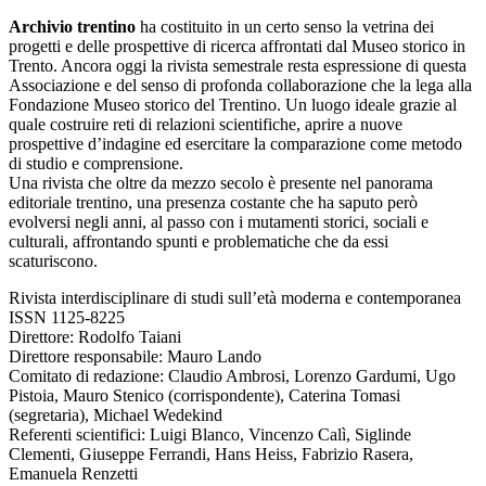
Archivio trentino
ha costituito in un certo senso la vetrina dei
progetti e delle prospettive di ricerca affrontati dal Museo storico in
Trento. Ancora oggi la rivista semestrale resta espressione di questa
Associazione e del senso di profonda collaborazione che la lega alla
Fondazione Museo storico del Trentino. Un luogo ideale grazie al
quale costruire reti di relazioni scientifiche, aprire a nuove
prospettive d’indagine ed esercitare la comparazione come metodo
di studio e comprensione.
Una rivista che oltre da mezzo secolo è presente nel panorama
editoriale trentino, una presenza costante che ha saputo però
evolversi negli anni, al passo con i mutamenti storici, sociali e
culturali, affrontando spunti e problematiche che da essi
scaturiscono.
Rivista interdisciplinare di studi sull’età moderna e contemporanea
ISSN 1125-8225
Direttore: Rodolfo Taiani
Direttore responsabile: Mauro Lando
Comitato di redazione: Claudio Ambrosi, Lorenzo Gardumi, Ugo
Pistoia, Mauro Stenico (corrispondente), Caterina Tomasi
(segretaria), Michael Wedekind
Referenti scientifici: Luigi Blanco, Vincenzo Calì, Siglinde
Clementi, Giuseppe Ferrandi, Hans Heiss, Fabrizio Rasera,
Emanuela Renzetti