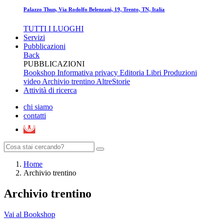
Palazzo Thun, Via Rodolfo Belenzani, 19, Trento, TN, Italia
TUTTI I LUOGHI
Servizi
Pubblicazioni
Back
PUBBLICAZIONI
Bookshop
Informativa privacy Editoria
Libri
Produzioni
video
Archivio trentino
AltreStorie
Attività di ricerca
chi siamo
contatti
Home
Archivio trentino
Archivio trentino
Vai al Bookshop