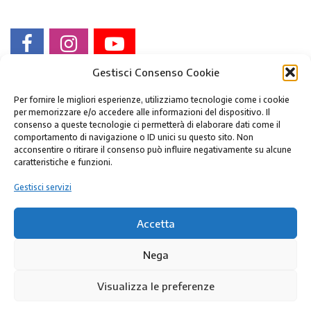
Gestisci Consenso Cookie
Per fornire le migliori esperienze, utilizziamo tecnologie come i cookie
per memorizzare e/o accedere alle informazioni del dispositivo. Il
consenso a queste tecnologie ci permetterà di elaborare dati come il
comportamento di navigazione o ID unici su questo sito. Non
acconsentire o ritirare il consenso può influire negativamente su alcune
Fondazione Museo storico del Trentino
caratteristiche e funzioni.
via Torre d'Augusto
Gestisci servizi
41 38122 TRENTO - Italy
cf/p.iva 02050480223
Accetta
Nega
Cookie Policy
|
Privacy Policy
|
Visualizza le preferenze
Amministrazione trasparente
|
Fatturazione elettronica