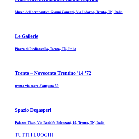
Museo dell'aeronautica Gianni Caproni, Via Lidorno, Trento, TN, Italia
Le Gallerie
Piazza di Piedicastello, Trento, TN, Italia
Trento – Novecento Trentino ’14 ’72
trento via torre d'augusto 39
Spazio Degasperi
Palazzo Thun, Via Rodolfo Belenzani, 19, Trento, TN, Italia
TUTTI I LUOGHI