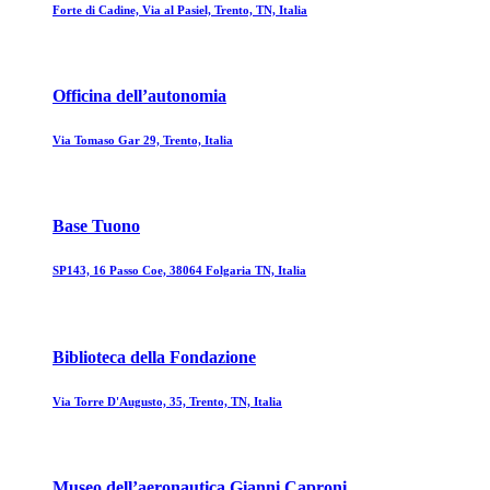
Forte di Cadine, Via al Pasiel, Trento, TN, Italia
Officina dell’autonomia
Via Tomaso Gar 29, Trento, Italia
Base Tuono
SP143, 16 Passo Coe, 38064 Folgaria TN, Italia
Biblioteca della Fondazione
Via Torre D'Augusto, 35, Trento, TN, Italia
Museo dell’aeronautica Gianni Caproni