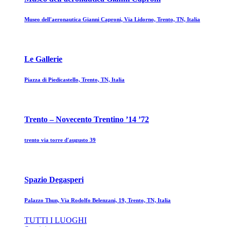
Museo dell'aeronautica Gianni Caproni, Via Lidorno, Trento, TN, Italia
Le Gallerie
Piazza di Piedicastello, Trento, TN, Italia
Trento – Novecento Trentino ’14 ’72
trento via torre d'augusto 39
Spazio Degasperi
Palazzo Thun, Via Rodolfo Belenzani, 19, Trento, TN, Italia
TUTTI I LUOGHI