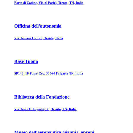
Forte di Cadine, Via al Pasiel, Trento, TN, Italia
Officina dell’autonomia
Via Tomaso Gar 29, Trento, Italia
Base Tuono
SP143, 16 Passo Coe, 38064 Folgaria TN, Italia
Biblioteca della Fondazione
Via Torre D'Augusto, 35, Trento, TN, Italia
Museo dell’aeronautica Gianni Caproni