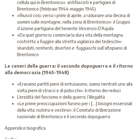
cellula qui in Brentonico»: antifascisti e partigiani di
Brentonico (febbraio 1944-maggio 1945)
«Riuscii così, verso i primi di aprile, a radunare una decina di
uomini sulle montagne, nella zona di Brentonico»: il Gruppo
d’azione partigiana del tenente Vincenzo D’Aquila
«Da quel giorno io cominciai la dura vita della montagna
costretto a fuggire alla stretta vigilanza dei tedeschi»:
sbandati, renitenti, disertori e fuggiaschi sull’altopiano di
Brentonico
Le ceneri della guerra: il secondo dopoguerra e il ritorno
alla democrazia (1945-1948)
«Eravamo partiti pieni di entusiasmo, siamo rientrati uno alla
volta pieni di stracci e di pidocchi»: il ritorno dei reduci
L’eredità del fascismo e della guerra: l’illegalità
«Le prime preoccupazioni furono per i […] bisogni essenziali
della vita: nutrirsi e vestirsi»: il Comitato di liberazione
nazionale di Brentonico e il secondo dopoguerra
Appendice biografica