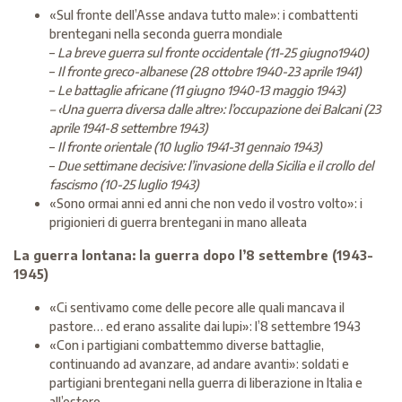
«Sul fronte dell’Asse andava tutto male»: i combattenti
brentegani nella seconda guerra mondiale
–
La breve guerra sul fronte occidentale (11-25 giugno1940)
–
Il fronte greco-albanese (28 ottobre 1940-23 aprile 1941)
–
Le battaglie africane (11 giugno 1940-13 maggio 1943)
– ‹Una guerra diversa dalle altre›: l’occupazione dei Balcani (23
aprile 1941-8 settembre 1943)
–
Il fronte orientale (10 luglio 1941-31 gennaio 1943)
–
Due settimane decisive: l’invasione della Sicilia e il crollo del
fascismo (10-25 luglio 1943)
«Sono ormai anni ed anni che non vedo il vostro volto»: i
prigionieri di guerra brentegani in mano alleata
La guerra lontana: la guerra dopo l’8 settembre (1943-
1945)
«Ci sentivamo come delle pecore alle quali mancava il
pastore… ed erano assalite dai lupi»: l’8 settembre 1943
«Con i partigiani combattemmo diverse battaglie,
continuando ad avanzare, ad andare avanti»: soldati e
partigiani brentegani nella guerra di liberazione in Italia e
all’estero