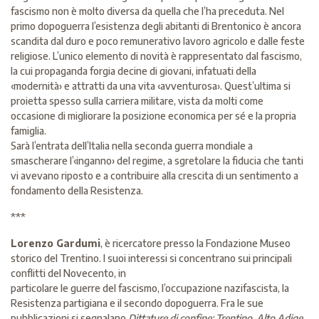
fascismo non è molto diversa da quella che l’ha preceduta. Nel
primo dopoguerra l’esistenza degli abitanti di Brentonico è ancora
scandita dal duro e poco remunerativo lavoro agricolo e dalle feste
religiose. L’unico elemento di novità è rappresentato dal fascismo,
la cui propaganda forgia decine di giovani, infatuati della
‹modernità› e attratti da una vita ‹avventurosa›. Quest’ultima si
proietta spesso sulla carriera militare, vista da molti come
occasione di migliorare la posizione economica per sé e la propria
famiglia.
Sarà l’entrata dell’Italia nella seconda guerra mondiale a
smascherare l’‹inganno› del regime, a sgretolare la fiducia che tanti
vi avevano riposto e a contribuire alla crescita di un sentimento a
fondamento della Resistenza.
***
Lorenzo Gardumi
, è ricercatore presso la Fondazione Museo
storico del Trentino. I suoi interessi si concentrano sui principali
conflitti del Novecento, in
particolare le guerre del fascismo, l’occupazione nazifascista, la
Resistenza partigiana e il secondo dopoguerra. Fra le sue
pubblicazioni si segnalano
Dittature di confine: Trentino, Alto Adige,