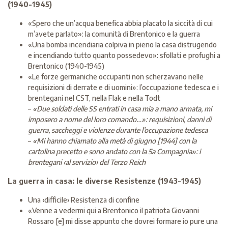
(1940-1945)
«Spero che un’acqua benefica abbia placato la siccità di cui
m’avete parlato»: la comunità di Brentonico e la guerra
«Una bomba incendiaria colpiva in pieno la casa distrugendo
e incendiando tutto quanto possedevo»: sfollati e profughi a
Brentonico (1940-1945)
«Le forze germaniche occupanti non scherzavano nelle
requisizioni di derrate e di uomini»: l’occupazione tedesca e i
brentegani nel CST, nella Flak e nella Todt
–
«Due soldati delle SS entrati in casa mia a mano armata, mi
imposero a nome del loro comando…»: requisizioni, danni di
guerra, saccheggi e violenze durante l’occupazione tedesca
–
«Mi hanno chiamato alla metà di giugno [1944] con la
cartolina precetto e sono andato con la 5a Compagnia»: i
brentegani ‹al servizio› del Terzo Reich
La guerra in casa: le diverse Resistenze (1943-1945)
Una ‹difficile› Resistenza di confine
«Venne a vedermi qui a Brentonico il patriota Giovanni
Rossaro [e] mi disse appunto che dovrei formare io pure una