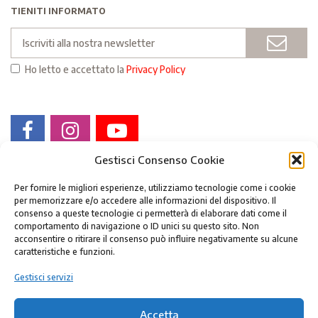
TIENITI INFORMATO
Email
INVI
Ho letto e accettato la
Privacy Policy
Gestisci Consenso Cookie
Per fornire le migliori esperienze, utilizziamo tecnologie come i cookie
per memorizzare e/o accedere alle informazioni del dispositivo. Il
consenso a queste tecnologie ci permetterà di elaborare dati come il
comportamento di navigazione o ID unici su questo sito. Non
acconsentire o ritirare il consenso può influire negativamente su alcune
Fondazione Museo storico del Trentino
caratteristiche e funzioni.
via Torre d'Augusto
Gestisci servizi
41 38122 TRENTO - Italy
cf/p.iva 02050480223
Accetta