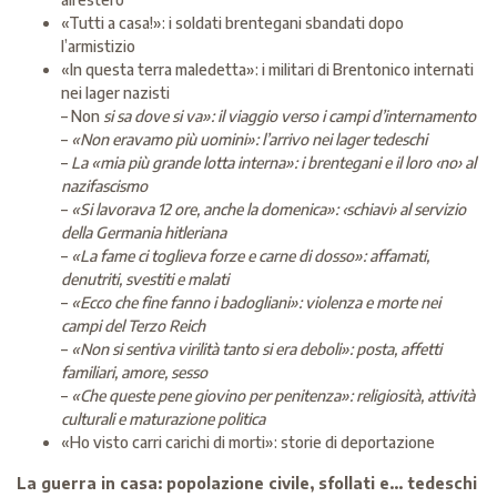
«Tutti a casa!»: i soldati brentegani sbandati dopo
l’armistizio
«In questa terra maledetta»: i militari di Brentonico internati
nei lager nazisti
– Non
si sa dove si va»: il viaggio verso i campi d’internamento
–
«Non eravamo più uomini»: l’arrivo nei lager tedeschi
–
La «mia più grande lotta interna»: i brentegani e il loro ‹no› al
nazifascismo
–
«Si lavorava 12 ore, anche la domenica»: ‹schiavi› al servizio
della Germania hitleriana
–
«La fame ci toglieva forze e carne di dosso»: affamati,
denutriti, svestiti e malati
–
«Ecco che fine fanno i badogliani»: violenza e morte nei
campi del Terzo Reich
–
«Non si sentiva virilità tanto si era deboli»: posta, affetti
familiari, amore, sesso
–
«Che queste pene giovino per penitenza»: religiosità, attività
culturali e maturazione politica
«Ho visto carri carichi di morti»: storie di deportazione
La guerra in casa: popolazione civile, sfollati e… tedeschi