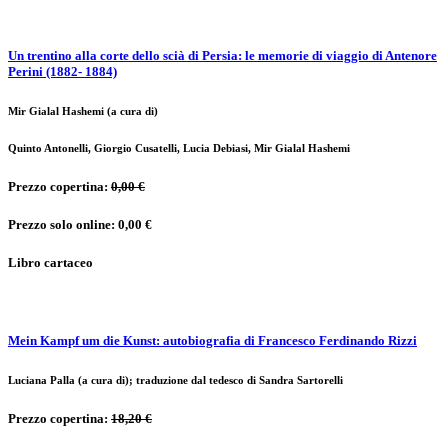
Un trentino alla corte dello scià di Persia: le memorie di viaggio di Antenore
Perini (1882- 1884)
Mir Gialal Hashemi (a cura di)
Quinto Antonelli, Giorgio Cusatelli, Lucia Debiasi, Mir Gialal Hashemi
Prezzo copertina:
0,00 €
Prezzo solo online: 0,00 €
Libro cartaceo
Mein Kampf um die Kunst: autobiografia di Francesco Ferdinando Rizzi
Luciana Palla (a cura di); traduzione dal tedesco di Sandra Sartorelli
Prezzo copertina:
18,20 €