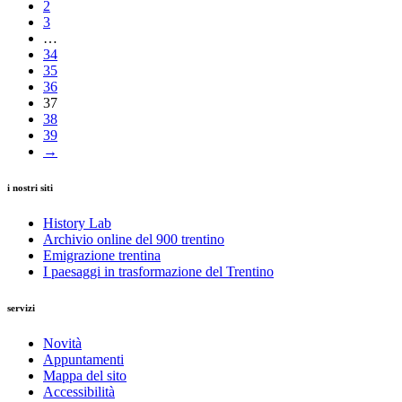
2
3
…
34
35
36
37
38
39
→
i nostri siti
History Lab
Archivio online del 900 trentino
Emigrazione trentina
I paesaggi in trasformazione del Trentino
servizi
Novità
Appuntamenti
Mappa del sito
Accessibilità