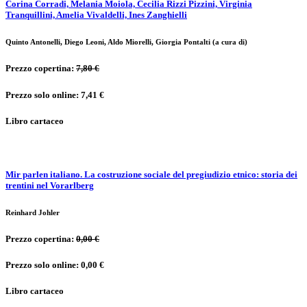
Corina Corradi, Melania Moiola, Cecilia Rizzi Pizzini, Virginia
Tranquillini, Amelia Vivaldelli, Ines Zanghielli
Quinto Antonelli, Diego Leoni, Aldo Miorelli, Giorgia Pontalti (a cura di)
Prezzo copertina:
7,80 €
Prezzo solo online: 7,41 €
Libro cartaceo
Mir parlen italiano. La costruzione sociale del pregiudizio etnico: storia dei
trentini nel Vorarlberg
Reinhard Johler
Prezzo copertina:
0,00 €
Prezzo solo online: 0,00 €
Libro cartaceo