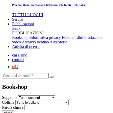
Palazzo Thun, Via Rodolfo Belenzani, 19, Trento, TN, Italia
TUTTI I LUOGHI
Servizi
Pubblicazioni
Back
PUBBLICAZIONI
Bookshop
Informativa privacy Editoria
Libri
Produzioni
video
Archivio trentino
AltreStorie
Attività di ricerca
chi siamo
contatti
Bookshop
Supporto
Collana
Parola chiave
cerca