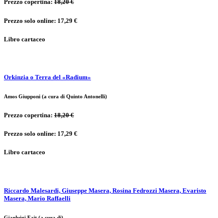
Prezzo copertina:
18,20 €
Prezzo solo online: 17,29 €
Libro cartaceo
Orkinzia o Terra del «Radium»
Amos Giupponi (a cura di Quinto Antonelli)
Prezzo copertina:
18,20 €
Prezzo solo online: 17,29 €
Libro cartaceo
Riccardo Malesardi, Giuseppe Masera, Rosina Fedrozzi Masera, Evaristo
Masera, Mario Raffaelli
Gianluigi Fait (a cura di)