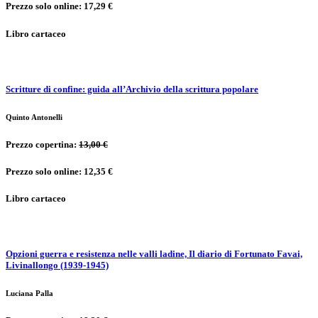
Prezzo solo online: 17,29 €
Libro cartaceo
Scritture di confine: guida all’Archivio della scrittura popolare
Quinto Antonelli
Prezzo copertina:
13,00 €
Prezzo solo online: 12,35 €
Libro cartaceo
Opzioni guerra e resistenza nelle valli ladine, Il diario di Fortunato Favai,
Livinallongo (1939-1945)
Luciana Palla